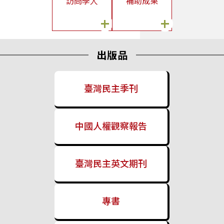
訪問學人
補助成果
臺灣民主基金會辦理「2026年國際猶太大屠殺紀念日」活動
+
+
2026/04/30
國立政治大學國際關係研究中心陳至潔副主任偕菲律賓教授來訪
出版品
拜會
2026/04/27
關於「中國國民黨赴中國大陸交流訪問團」補助案之補充說明
臺灣民主季刊
2026/04/16
關於「中國國民黨赴中國大陸交流訪問團」補助案之說明
中國人權觀察報告
2026/04/16
本會舉辦「國會數位轉型之初探」研究成果發表會
臺灣民主英文期刊
2026/04/16
本會組團前往英國樸茨茅斯大學參加歐洲研究臺灣協會第23屆年
會
2026/04/08
專書
烏克蘭「New Europe Center」智庫學者與捷克「European