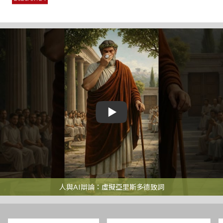
「印度安全、經濟與科技研究基金會」(RISET Foundation) 策略
關係總監暨代表L. Venkateswaran博士拜會
2026/07/21
本會博士後研究訪問學人Dr. Sofiya Sayankina成果發表會
2026/07/17
博士論文研究訪問學人Dr. Enescan Lorci舉行研究成果發表會
2026/07/16
本會博士後研究訪問學人 Dr. Pete Millwood 成果發表會
2026/07/09
歐洲國會幕僚訪團蒞臨本會參訪交流
2026/07/08
人與AI辯論：虛擬亞里斯多德致詞
敬邀：本會國際訪問學人 Reyko Huang博士舉辦成果發表會
2026/07/06