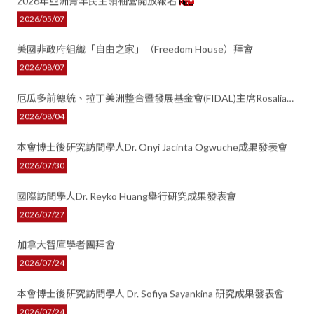
2026年亞洲青年民主領袖營開放報名
網站導
2026/05/07
聯絡我
美國非政府組織「自由之家」（Freedom House）拜會
回首
2026/08/07
全
厄瓜多前總統、拉丁美洲整合暨發展基金會(FIDAL)主席Rosalía
Arteaga Serrano來訪拜會
2026/08/04
分享至
本會博士後研究訪問學人Dr. Onyi Jacinta Ogwuche成果發表會
2026/07/30
國際訪問學人Dr. Reyko Huang舉行研究成果發表會
2026/07/27
加拿大智庫學者團拜會
2026/07/24
本會博士後研究訪問學人 Dr. Sofiya Sayankina 研究成果發表會
2026/07/24