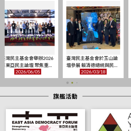
敬邀：本會博士論文研究訪問學人Enescan Lorci博士舉辦成果發
表會
2026/06/26
2026年國際青年菁英領袖研習班來訪交流
2026/06/24
本會博士後研究訪問學人 Dr. Aswin Agustinus Tjutjusaputra 研
究成果發表會
2026/06/22
臺灣民主基金會於玉山論
「在地民主：全球協力下
本會博士後研究訪問學人Dr. Aswin Agustinus Tjutjusaputra成果
壇參展 賴清德總統與民主
的城市創新治理」國際論
發表會
2026/03/18
2026/01/28
基金會AI親善大使互動
壇
2026/06/16
臺灣民主基金會就虛擬民主AI辯士設計疑慮召開溝通會議
2026/06/15
旗艦活動
臺灣民主基金會舉辦2026年東亞民主論壇 聚焦重塑民主核心
2026/06/05
本會博士後研究訪問學人 Codi A. Smith 博士成果發表會