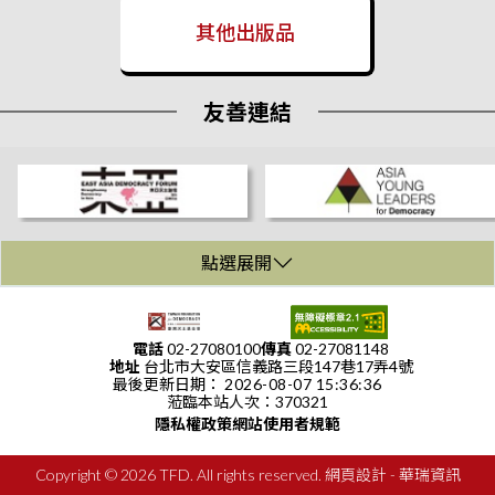
Values Center for Security Policy」代表拜訪本會
2026/03/25
其他出版品
波蘭華勒沙基金會(Lech Wałęsa Institute)主席一行拜會
2026/03/19
友善連結
波蘭「卡斯米爾波拉斯基基金會」(Casimir Pulaski Foundation)代
表團拜會
2026/03/19
泰國「亞洲中心」(Asia Centre)代表拜會
2026/03/19
點選展開
臺灣民主基金會於玉山論壇參展 賴清德總統與民主基金會AI親善
:::
大使互動
2026/03/18
電話
02-27080100
傳真
02-27081148
地址
台北市大安區信義路三段147巷17弄4號
華府智庫「德國馬歇爾基金會」（The German Marshall Fund of
最後更新日期：
2026-08-07 15:36:36
the United States, GMF）之「台美歐政策研究計畫」學者拜會
蒞臨本站人次：
370321
2026/03/04
隱私權政策
網站使用者規範
韓國青年非政府組織「國際民主中心」(International Democracy
Hub)拜會
Copyright © 2026 TFD. All rights reserved.
網頁設計
- 華瑞資訊
2026/03/02