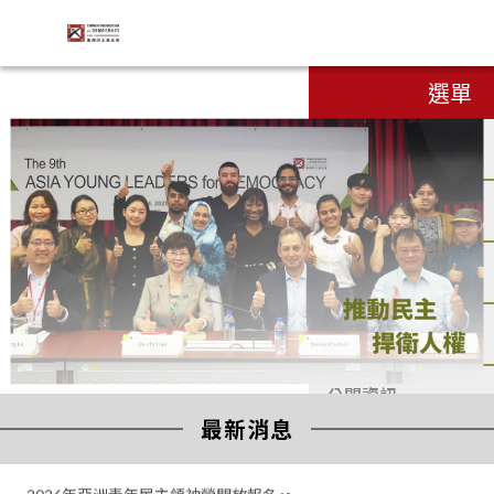
手機版
:::
財團法
選單
人臺灣
民主基
金會
banner
關於我們
補助專區
最新消息
研究出版
公開資訊
:::
第二十一屆亞洲民主人權獎開始接受推薦提名！
最新消息
2026/05/11
Engli