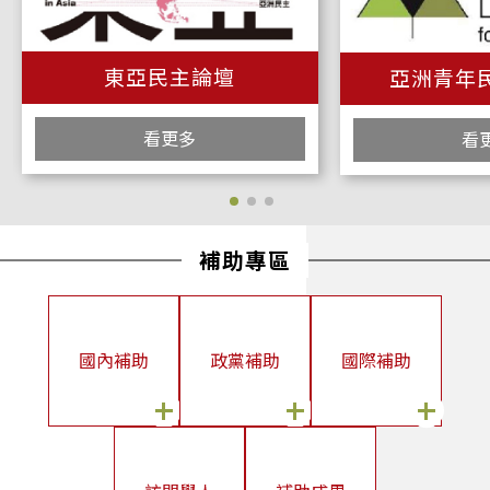
2026/06/04
本會博士後研究訪問學人Dr. Codi A. Smith成果發表會
東亞民主論壇
亞洲青年
2026/05/22
Alliance for Global Security訪團拜會
看更多
看
2026/05/14
臺灣民主基金會出席2026哥本哈根民主高峰會 探討民主援助的機
會與挑戰
2026/05/13
補助專區
歐洲重要價值夥伴計畫（EVIP）政治青年領袖訪團拜會
2026/05/13
國內補助
政黨補助
國際補助
國際訪問學人Dr. Lili Song 舉行研究果發表會
2026/05/13
+
+
+
本會國際訪問學人Lili Song女士舉辦成果發表會
2026/05/04