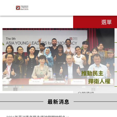
手機版
:::
財團法
選單
人臺灣
民主基
金會
banner
關於我們
補助專區
最新消息
研究出版
公開資訊
:::
第二十一屆亞洲民主人權獎開始接受推薦提名！
最新消息
2026/05/11
Engli