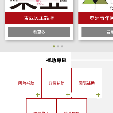
2026/06/04
本會博士後研究訪問學人Dr. Codi A. Smith成果發表會
東亞民主論壇
亞洲青年
2026/05/22
Alliance for Global Security訪團拜會
看更多
看
2026/05/14
臺灣民主基金會出席2026哥本哈根民主高峰會 探討民主援助的機
會與挑戰
2026/05/13
補助專區
歐洲重要價值夥伴計畫（EVIP）政治青年領袖訪團拜會
2026/05/13
國內補助
政黨補助
國際補助
國際訪問學人Dr. Lili Song 舉行研究果發表會
2026/05/13
+
+
+
本會國際訪問學人Lili Song女士舉辦成果發表會
2026/05/04