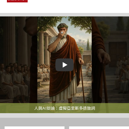
「印度安全、經濟與科技研究基金會」(RISET Foundation) 策略
關係總監暨代表L. Venkateswaran博士拜會
2026/07/21
本會博士後研究訪問學人Dr. Sofiya Sayankina成果發表會
2026/07/17
博士論文研究訪問學人Dr. Enescan Lorci舉行研究成果發表會
2026/07/16
本會博士後研究訪問學人 Dr. Pete Millwood 成果發表會
2026/07/09
歐洲國會幕僚訪團蒞臨本會參訪交流
2026/07/08
人與AI辯論：虛擬亞里斯多德致詞
敬邀：本會國際訪問學人 Reyko Huang博士舉辦成果發表會
2026/07/06