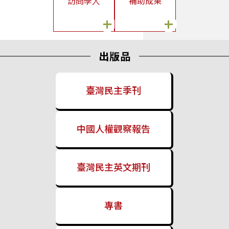
訪問學人
補助成果
臺灣民主基金會辦理「2026年國際猶太大屠殺紀念日」活動
+
+
2026/04/30
國立政治大學國際關係研究中心陳至潔副主任偕菲律賓教授來訪
出版品
拜會
2026/04/27
關於「中國國民黨赴中國大陸交流訪問團」補助案之補充說明
臺灣民主季刊
2026/04/16
關於「中國國民黨赴中國大陸交流訪問團」補助案之說明
中國人權觀察報告
2026/04/16
本會舉辦「國會數位轉型之初探」研究成果發表會
臺灣民主英文期刊
2026/04/16
本會組團前往英國樸茨茅斯大學參加歐洲研究臺灣協會第23屆年
會
2026/04/08
專書
烏克蘭「New Europe Center」智庫學者與捷克「European