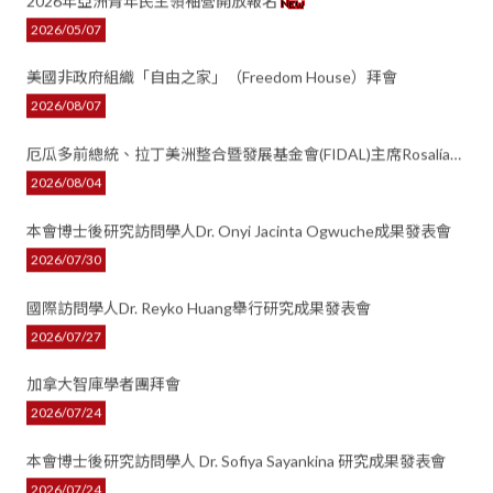
2026年亞洲青年民主領袖營開放報名
網站導
2026/05/07
聯絡我
美國非政府組織「自由之家」（Freedom House）拜會
回首
2026/08/07
全
厄瓜多前總統、拉丁美洲整合暨發展基金會(FIDAL)主席Rosalía
Arteaga Serrano來訪拜會
2026/08/04
分享至
本會博士後研究訪問學人Dr. Onyi Jacinta Ogwuche成果發表會
2026/07/30
國際訪問學人Dr. Reyko Huang舉行研究成果發表會
2026/07/27
加拿大智庫學者團拜會
2026/07/24
本會博士後研究訪問學人 Dr. Sofiya Sayankina 研究成果發表會
2026/07/24