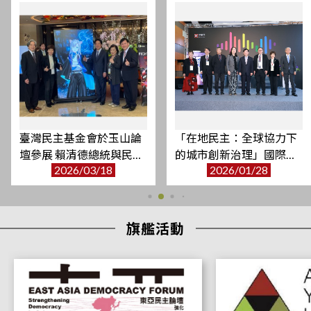
敬邀：本會博士論文研究訪問學人Enescan Lorci博士舉辦成果發
表會
2026/06/26
2026年國際青年菁英領袖研習班來訪交流
2026/06/24
本會博士後研究訪問學人 Dr. Aswin Agustinus Tjutjusaputra 研
究成果發表會
2026/06/22
臺灣民主基金會於玉山論
「在地民主：全球協力下
本會博士後研究訪問學人Dr. Aswin Agustinus Tjutjusaputra成果
壇參展 賴清德總統與民主
的城市創新治理」國際論
發表會
2026/03/18
2026/01/28
基金會AI親善大使互動
壇
2026/06/16
臺灣民主基金會就虛擬民主AI辯士設計疑慮召開溝通會議
2026/06/15
旗艦活動
臺灣民主基金會舉辦2026年東亞民主論壇 聚焦重塑民主核心
2026/06/05
本會博士後研究訪問學人 Codi A. Smith 博士成果發表會