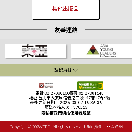
Values Center for Security Policy」代表拜訪本會
2026/03/25
其他出版品
波蘭華勒沙基金會(Lech Wałęsa Institute)主席一行拜會
2026/03/19
友善連結
波蘭「卡斯米爾波拉斯基基金會」(Casimir Pulaski Foundation)代
表團拜會
2026/03/19
泰國「亞洲中心」(Asia Centre)代表拜會
2026/03/19
點選展開
臺灣民主基金會於玉山論壇參展 賴清德總統與民主基金會AI親善
:::
大使互動
2026/03/18
電話
02-27080100
傳真
02-27081148
地址
台北市大安區信義路三段147巷17弄4號
華府智庫「德國馬歇爾基金會」（The German Marshall Fund of
最後更新日期：
2026-08-07 15:36:36
the United States, GMF）之「台美歐政策研究計畫」學者拜會
蒞臨本站人次：
370213
2026/03/04
隱私權政策
網站使用者規範
韓國青年非政府組織「國際民主中心」(International Democracy
Hub)拜會
Copyright © 2026 TFD. All rights reserved.
網頁設計
- 華瑞資訊
2026/03/02