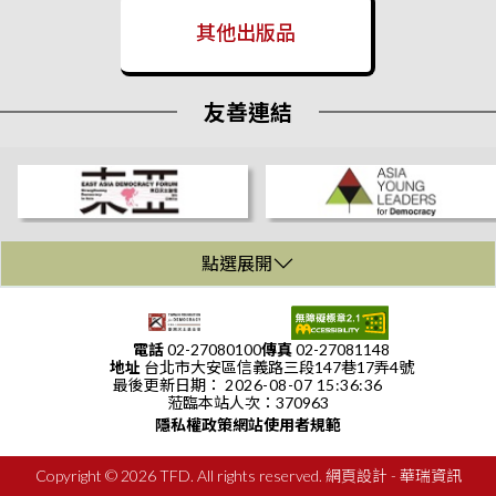
Values Center for Security Policy」代表拜訪本會
2026/03/25
其他出版品
波蘭華勒沙基金會(Lech Wałęsa Institute)主席一行拜會
2026/03/19
友善連結
波蘭「卡斯米爾波拉斯基基金會」(Casimir Pulaski Foundation)代
表團拜會
2026/03/19
泰國「亞洲中心」(Asia Centre)代表拜會
2026/03/19
點選展開
臺灣民主基金會於玉山論壇參展 賴清德總統與民主基金會AI親善
:::
大使互動
2026/03/18
電話
02-27080100
傳真
02-27081148
地址
台北市大安區信義路三段147巷17弄4號
華府智庫「德國馬歇爾基金會」（The German Marshall Fund of
最後更新日期：
2026-08-07 15:36:36
the United States, GMF）之「台美歐政策研究計畫」學者拜會
蒞臨本站人次：
370963
2026/03/04
隱私權政策
網站使用者規範
韓國青年非政府組織「國際民主中心」(International Democracy
Hub)拜會
Copyright © 2026 TFD. All rights reserved.
網頁設計
- 華瑞資訊
2026/03/02