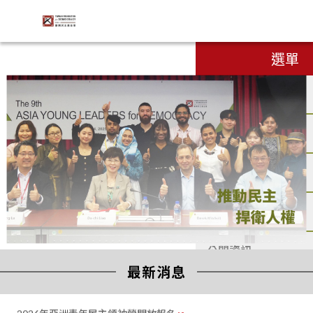
手機版
:::
財團法
選單
人臺灣
民主基
金會
banner
關於我們
補助專區
最新消息
研究出版
公開資訊
:::
第二十一屆亞洲民主人權獎開始接受推薦提名！
最新消息
2026/05/11
Engli