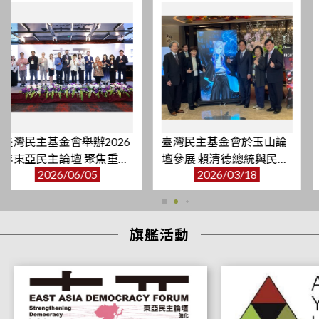
敬邀：本會博士論文研究訪問學人Enescan Lorci博士舉辦成果發
表會
2026/06/26
2026年國際青年菁英領袖研習班來訪交流
2026/06/24
本會博士後研究訪問學人 Dr. Aswin Agustinus Tjutjusaputra 研
究成果發表會
2026/06/22
臺灣民主基金會於玉山論
「在地民主：全球協力下
本會博士後研究訪問學人Dr. Aswin Agustinus Tjutjusaputra成果
壇參展 賴清德總統與民主
的城市創新治理」國際論
發表會
2026/03/18
2026/01/28
基金會AI親善大使互動
壇
2026/06/16
臺灣民主基金會就虛擬民主AI辯士設計疑慮召開溝通會議
2026/06/15
旗艦活動
臺灣民主基金會舉辦2026年東亞民主論壇 聚焦重塑民主核心
2026/06/05
本會博士後研究訪問學人 Codi A. Smith 博士成果發表會