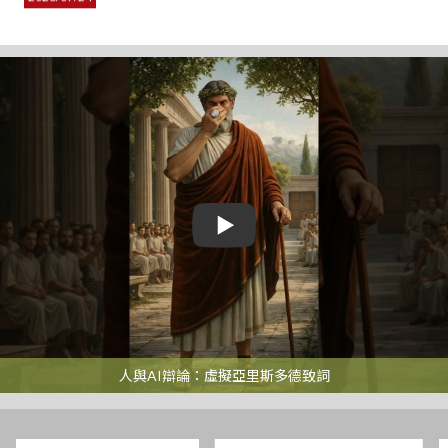
「印度安全、經濟與科技研究基金會」(RISET Foundation) 策略
關係總監暨代表L. Venkateswaran博士拜會
2026/07/21
本會博士後研究訪問學人Dr. Sofiya Sayankina成果發表會
2026/07/17
博士論文研究訪問學人Dr. Enescan Lorci舉行研究成果發表會
2026/07/16
本會博士後研究訪問學人 Dr. Pete Millwood 成果發表會
2026/07/09
歐洲國會幕僚訪團蒞臨本會參訪交流
2026/07/08
人與AI辯論：虛擬亞里斯多德致詞
敬邀：本會國際訪問學人 Reyko Huang博士舉辦成果發表會
2026/07/06