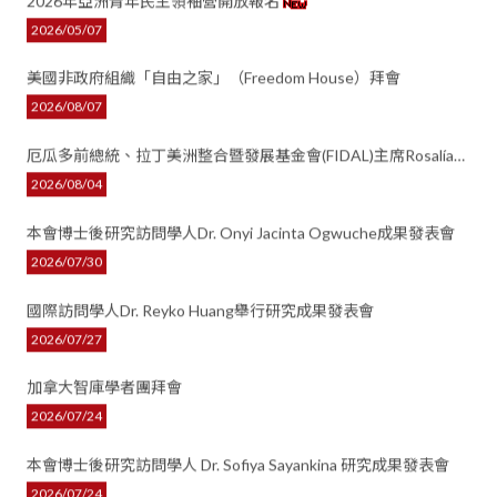
2026年亞洲青年民主領袖營開放報名
網站導
2026/05/07
聯絡我
美國非政府組織「自由之家」（Freedom House）拜會
回首
2026/08/07
全
厄瓜多前總統、拉丁美洲整合暨發展基金會(FIDAL)主席Rosalía
Arteaga Serrano來訪拜會
2026/08/04
分享至
本會博士後研究訪問學人Dr. Onyi Jacinta Ogwuche成果發表會
2026/07/30
國際訪問學人Dr. Reyko Huang舉行研究成果發表會
2026/07/27
加拿大智庫學者團拜會
2026/07/24
本會博士後研究訪問學人 Dr. Sofiya Sayankina 研究成果發表會
2026/07/24