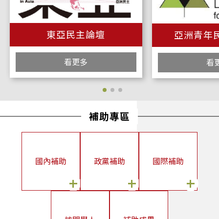
2026/06/04
本會博士後研究訪問學人Dr. Codi A. Smith成果發表會
東亞民主論壇
亞洲青年
2026/05/22
Alliance for Global Security訪團拜會
看更多
看
2026/05/14
臺灣民主基金會出席2026哥本哈根民主高峰會 探討民主援助的機
會與挑戰
2026/05/13
補助專區
歐洲重要價值夥伴計畫（EVIP）政治青年領袖訪團拜會
2026/05/13
國內補助
政黨補助
國際補助
國際訪問學人Dr. Lili Song 舉行研究果發表會
2026/05/13
+
+
+
本會國際訪問學人Lili Song女士舉辦成果發表會
2026/05/04