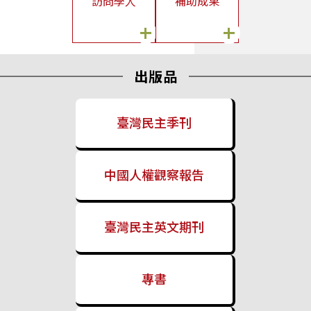
訪問學人
補助成果
臺灣民主基金會辦理「2026年國際猶太大屠殺紀念日」活動
+
+
2026/04/30
國立政治大學國際關係研究中心陳至潔副主任偕菲律賓教授來訪
出版品
拜會
2026/04/27
關於「中國國民黨赴中國大陸交流訪問團」補助案之補充說明
臺灣民主季刊
2026/04/16
關於「中國國民黨赴中國大陸交流訪問團」補助案之說明
中國人權觀察報告
2026/04/16
本會舉辦「國會數位轉型之初探」研究成果發表會
臺灣民主英文期刊
2026/04/16
本會組團前往英國樸茨茅斯大學參加歐洲研究臺灣協會第23屆年
會
2026/04/08
專書
烏克蘭「New Europe Center」智庫學者與捷克「European